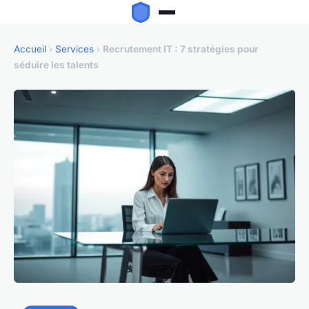
Accueil
›
Services
›
Recrutement IT : 7 stratégies pour
séduire les talents