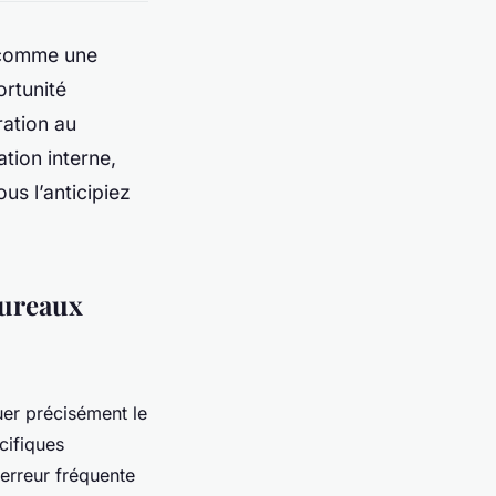
 comme une
rtunité
ration au
tion interne,
us l’anticipiez
bureaux
luer précisément le
cifiques
 erreur fréquente