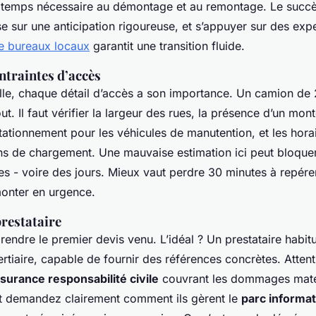
 temps nécessaire au démontage et au remontage. Le succès
se sur une anticipation rigoureuse, et s’appuyer sur des exp
 bureaux locaux
garantit une transition fluide.
ontraintes d’accès
lle, chaque détail d’accès a son importance. Un camion de
t. Il faut vérifier la largeur des rues, la présence d’un mon
stationnement pour les véhicules de manutention, et les hora
ns de chargement. Une mauvaise estimation ici peut bloquer 
s - voire des jours. Mieux vaut perdre 30 minutes à repérer
monter en urgence.
prestataire
rendre le premier devis venu. L’idéal ? Un prestataire habitu
ertiaire, capable de fournir des références concrètes. Atten
surance responsabilité civile
couvrant les dommages matér
Et demandez clairement comment ils gèrent le
parc informa