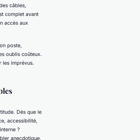
des câbles,
est complet avant
un accès aux
son poste,
les oublis coûteux.
r les imprévus.
bles
titude. Dès que le
e, accessibilité,
interne ?
bler anecdotique,