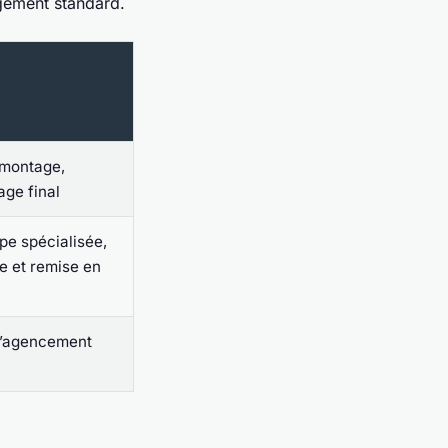
gement standard.
émontage,
age final
pe spécialisée,
e et remise en
d’agencement