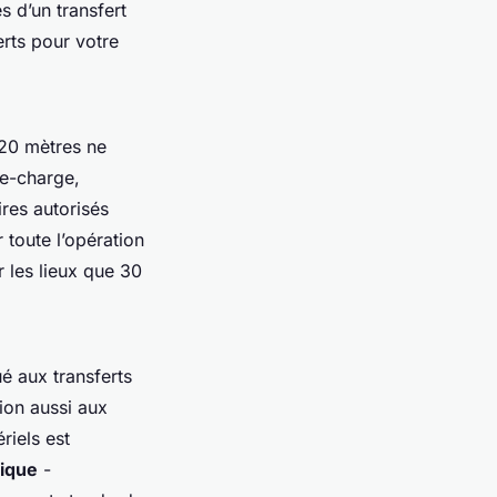
 d’un transfert
erts pour votre
 20 mètres ne
te-charge,
ires autorisés
toute l’opération
 les lieux que 30
é aux transferts
tion aussi aux
iels est
tique
-