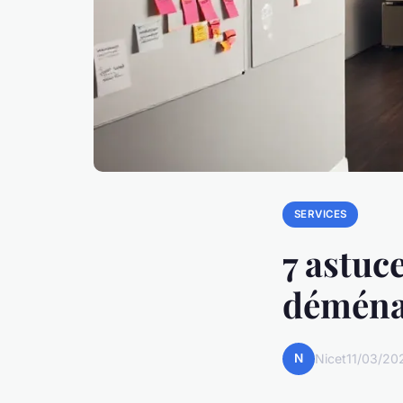
SERVICES
7 astuc
déména
N
Nicet
11/03/20