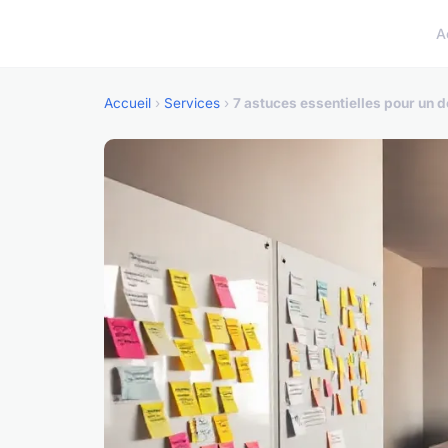
A
Accueil
›
Services
›
7 astuces essentielles pour un