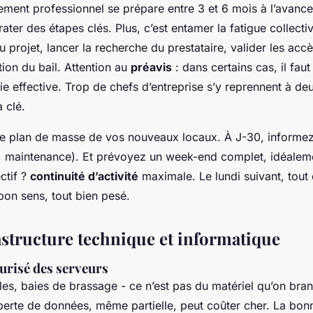
ent professionnel se prépare entre 3 et 6 mois à l’avance
rater des étapes clés. Plus, c’est entamer la fatigue collectiv
 projet, lancer la recherche du prestataire, valider les accès
ation du bail. Attention au
préavis
: dans certains cas, il fa
ie effective. Trop de chefs d’entreprise s’y reprennent à de
 clé.
 le plan de masse de vos nouveaux locaux. À J-30, informez
té, maintenance). Et prévoyez un week-end complet, idéalem
ectif ?
continuité d’activité
maximale. Le lundi suivant, tout 
bon sens, tout bien pesé.
astructure technique et informatique
curisé des serveurs
les, baies de brassage - ce n’est pas du matériel qu’on br
 perte de données, même partielle, peut coûter cher. La bon