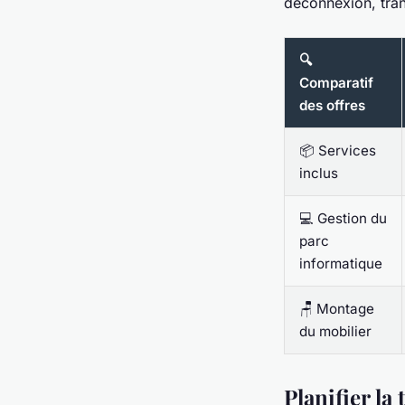
déconnexion, tran
🔍
Comparatif
des offres
📦 Services
inclus
💻 Gestion du
parc
informatique
🪑 Montage
du mobilier
Planifier la 