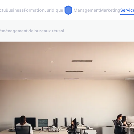
ctu
Business
Formation
Juridique
Management
Marketing
Servic
 déménagement de bureaux réussi