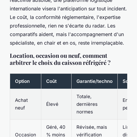
internationale visera l'anticipation sur tout incident.
Le coût, la conformité réglementaire, l'expertise
professionnelle, rien ne s'écarte du radar. Les
comparatifs aident, mais l'accompagnement d'un
spécialiste, en chair et en os, reste irremplaçable.
Location, occasion ou neuf, comment
arbitrer le choix du caisson réfrigéré ?
Option
Coût
Garantie/techno
Soupl
Totale,
Achat
Engag
Élevé
dernières
neuf
person
normes
Géré, 40
Révisée, mais
Limité
Occasion
% moins
vérification
disponi