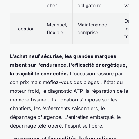
cher
obligatoire
variab
Durée
Mensuel,
Maintenance
Location
idéal
flexible
comprise
tempo
L'achat neuf sécurise, les grandes marques
misent sur l'endurance, l'efficacité énergétique,
la traçabilité connectée.
L'occasion rassure par
son prix mais méfiez-vous des pièges : l'état du
moteur froid, le diagnostic ATP, la réparation de la
moindre fissure… La location s'impose sur les
chantiers, les événements saisonniers, le
dépannage d'urgence. L'entretien embarqué, le
dépannage télé-opéré, l'esprit se libère.
Les normes et formalités, le formalisme