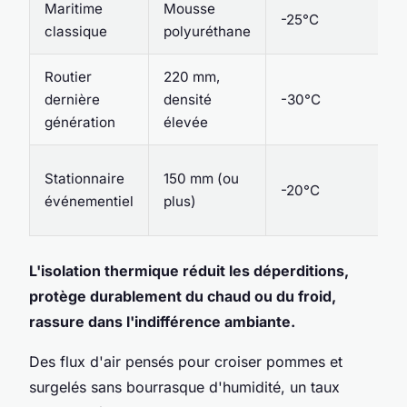
Maritime
Mousse
-25°C
A
classique
polyuréthane
Routier
220 mm,
N
dernière
densité
-30°C
c
génération
élevée
I
P
Stationnaire
150 mm (ou
-20°C
n
événementiel
plus)
a
L'isolation thermique réduit les déperditions,
protège durablement du chaud ou du froid,
rassure dans l'indifférence ambiante.
Des flux d'air pensés pour croiser pommes et
surgelés sans bourrasque d'humidité, un taux