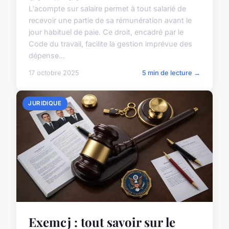
L'acompte sur salaire permet à tout salarié de
recevoir une partie de sa rémunération avant le
jour habituel de paie. Ce droit, encadré par le
Code du travail, facilite la gestion imprévue des
dépense...
17 octobre 2025
5 min de lecture →
JURIDIQUE
Exemcj : tout savoir sur le