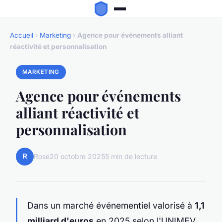
Accueil
›
Marketing
›
Agence pour événements alliant
réactivité et personnalisation
MARKETING
Agence pour événements
alliant réactivité et
personnalisation
R
Rose
20 octobre 2025
5 min de lecture
Dans un marché événementiel valorisé à
1,1
milliard d'euros
en 2025 selon l'UNIMEV,