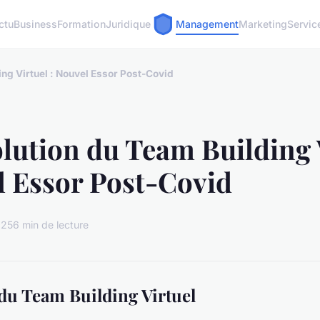
ctu
Business
Formation
Juridique
Management
Marketing
Servic
ing Virtuel : Nouvel Essor Post-Covid
lution du Team Building 
l Essor Post-Covid
025
6 min de lecture
 du Team Building Virtuel