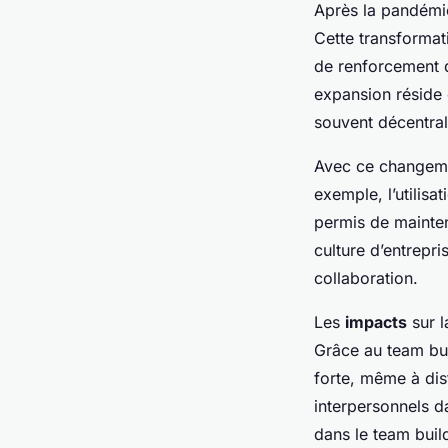
Après la pandém
Cette transformat
de renforcement 
expansion réside 
souvent décentra
Avec ce changeme
exemple, l’utilis
permis de mainten
culture d’entrepri
collaboration.
Les
impacts
sur l
Grâce au team bui
forte, même à dis
interpersonnels d
dans le team buil