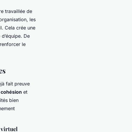
re travaillée de
organisation, les
il. Cela crée une
e d’équipe. De
renforcer le
es
éjà fait preuve
a
cohésion
et
ités bien
nnement
 virtuel