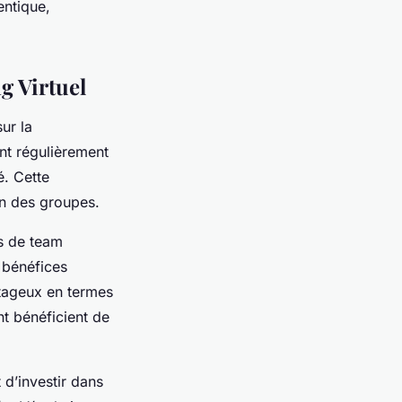
entique,
ng Virtuel
ur la
nt régulièrement
é. Cette
in des groupes.
es de team
s bénéfices
ntageux en termes
nt bénéficient de
 d’investir dans