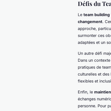
Défis du Te
Le
team building 
changement
. Ce
approche, particu
surmonter ces obs
adaptées et un so
Un autre défi maj
Dans un contexte 
pratiques de team
culturelles et de
flexibles et inclu
Enfin, le
maintien
échanges numériqu
personne. Pour pal