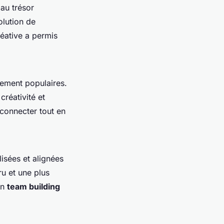
au trésor
olution de
éative a permis
alement populaires.
créativité et
 connecter tout en
lisées et alignées
ru et une plus
un
team building