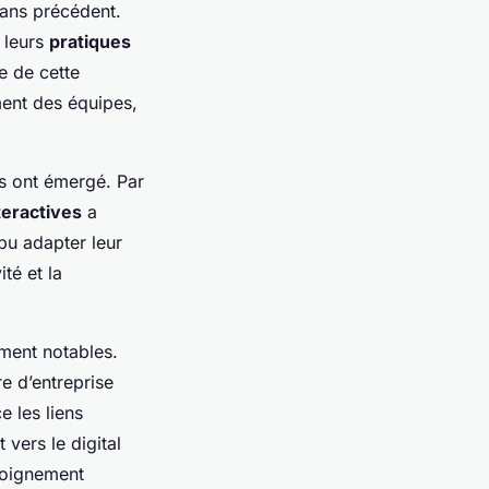
ans précédent.
 leurs
pratiques
e de cette
ment des équipes,
 ont émergé. Par
teractives
a
pu adapter leur
té et la
ement notables.
e d’entreprise
e les liens
vers le digital
éloignement