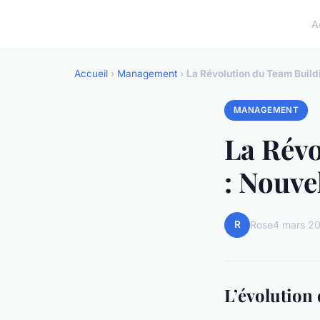
A
Accueil
›
Management
›
La Révolution du Team Build
MANAGEMENT
La Révo
: Nouve
R
Rose
4 mars 2
L’évolution