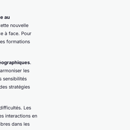
ce au
ette nouvelle
ce à face. Pour
des formations
géographiques
.
harmoniser les
 sensibilités
des stratégies
ifficultés. Les
s interactions en
ibres dans les