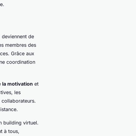
e.
l deviennent de
les membres des
ices. Grâce aux
une coordination
 la motivation
et
tives, les
s collaborateurs.
istance.
 building virtuel.
t à tous,