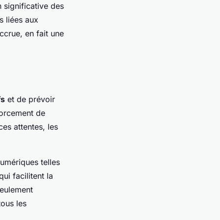
significative des
s liées aux
ccrue, en fait une
fs
et de prévoir
nforcement de
ces attentes, les
numériques telles
i facilitent la
seulement
tous les